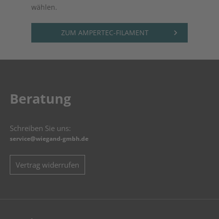
wählen.
ZUM AMPERTEC-FILAMENT
keyboard_arrow_right
Beratung
Schreiben Sie uns:
service@wiegand-gmbh.de
Vertrag widerrufen