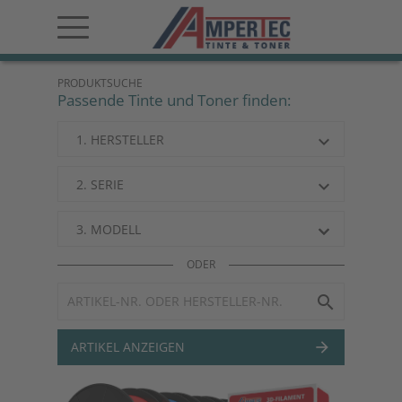
PRODUKTSUCHE
Passende Tinte und Toner finden:
1. HERSTELLER
keyboard_arrow_down
2. SERIE
keyboard_arrow_down
3. MODELL
keyboard_arrow_down
keyboard_arrow_down
ODER
search
ARTIKEL ANZEIGEN
arrow_forward