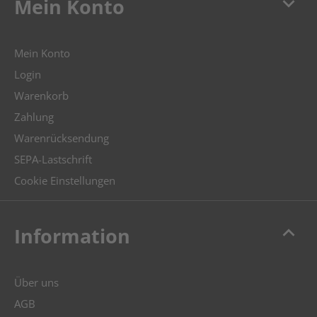
keyboard_arrow_down
Mein Konto
Mein Konto
Login
Warenkorb
Zahlung
Warenrücksendung
SEPA-Lastschrift
Cookie Einstellungen
keyboard_arrow_up
Information
Über uns
AGB