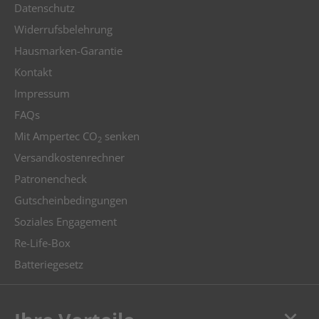
Datenschutz
Widerrufsbelehrung
Hausmarken-Garantie
Kontakt
Impressum
FAQs
Mit Ampertec CO
senken
2
Versandkostenrechner
Patronencheck
Gutscheinbedingungen
Soziales Engagement
Re-Life-Box
Batteriegesetz
keyboard_arrow_down