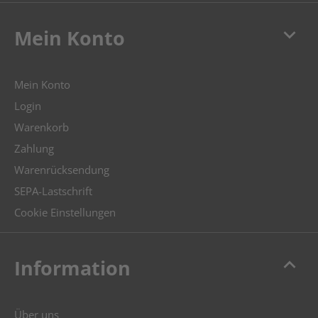
keyboard_arrow_down
Mein Konto
Mein Konto
Login
Warenkorb
Zahlung
Warenrücksendung
SEPA-Lastschrift
Cookie Einstellungen
keyboard_arrow_up
Information
Über uns