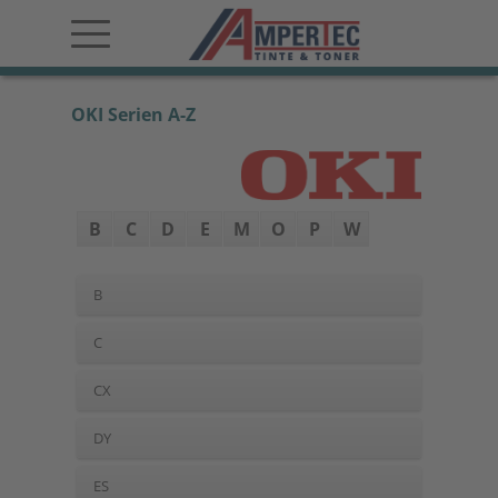
OKI Serien A-Z
B
C
D
E
M
O
P
W
B
C
CX
DY
ES