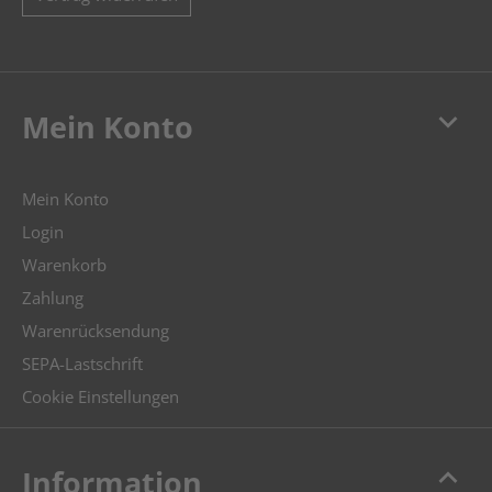
keyboard_arrow_down
Mein Konto
Mein Konto
Login
Warenkorb
Zahlung
Warenrücksendung
SEPA-Lastschrift
Cookie Einstellungen
keyboard_arrow_up
Information