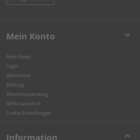
keyboard_arrow_down
Mein Konto
Mein Konto
Login
Warenkorb
Zahlung
Warenrücksendung
SEPA-Lastschrift
Cookie Einstellungen
keyboard_arrow_up
Information