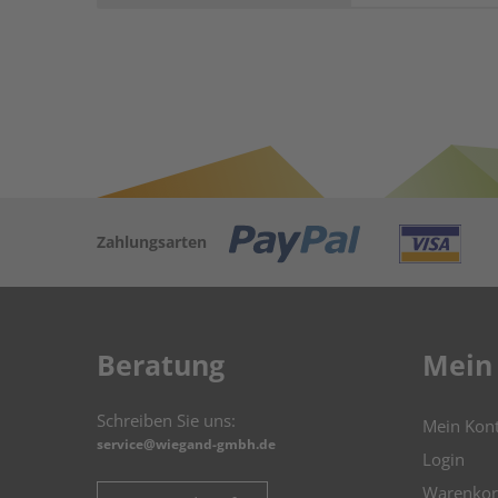
Zahlungsarten
Beratung
Mein
Schreiben Sie uns:
Mein Kon
service@wiegand-gmbh.de
Login
Warenkor