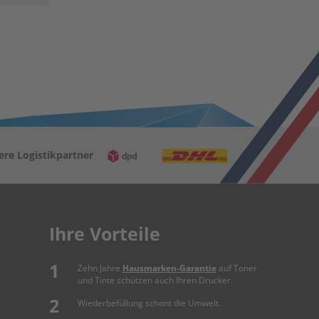
ere Logistikpartner
Ihre Vorteile
Zehn Jahre
Hausmarken-Garantie
auf Toner
und Tinte schützen auch Ihren Drucker.
Wiederbefüllung schont die Umwelt.