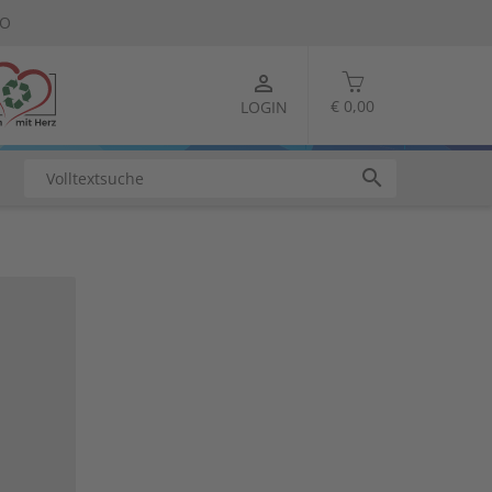
TO
person_outline
€ 0,00
LOGIN
search