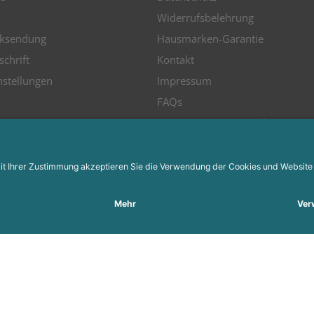
Widerrufsbelehrung
ksendung
Hausmarken-Garantie
schrift
Kontakt
nstellungen
Impressum
FAQs
Mit Ampertec CO
senken
2
Versandkostenrechner
Patronencheck
Gutscheinbedingungen
Soziales Engagement
Re-Life-Box
Batteriegesetz