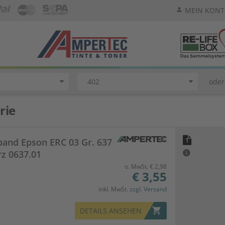
MEIN KON
person
oder
rie
and Epson ERC 03 Gr. 637
1
z 0637.01
o. MwSt. € 2,98
€ 3,55
inkl. MwSt.
zzgl. Versand
shopping_cart
DETAILS ANSEHEN