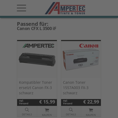
Passend für:
Canon CFX L 3500 iF
Kompatibler Toner
Canon Toner
ersetzt Canon FX-3
1557A003 FX-3
schwarz
schwarz
€ 15,99
€ 22,99
zzgl.
zzgl.
Versand
Versand
DETAILS
DETAILS
KAUFEN
KAUFEN