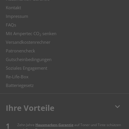
Kontakt
Impressum
FAQs
Mit Ampertec CO
senken
2
Versandkostenrechner
Patronencheck
Gutscheinbedingungen
Soziales Engagement
Re-Life-Box
Batteriegesetz
keyboard_arrow_down
Ihre Vorteile
Zehn Jahre
Hausmarken-Garantie
auf Toner und Tinte schützen