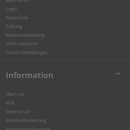
Mein Konto
Login
Warenkorb
Zahlung
Warenrücksendung
SEPA-Lastschrift
Cookie Einstellungen
keyboard_arrow_up
Information
Über uns
AGB
Datenschutz
Widerrufsbelehrung
Hausmarken-Garantie