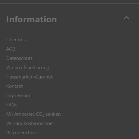
keyboard_arrow_up
Information
Über uns
AGB
Datenschutz
Widerrufsbelehrung
Hausmarken-Garantie
Kontakt
Impressum
FAQs
Mit Ampertec CO
senken
2
Versandkostenrechner
Patronencheck