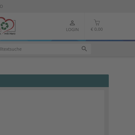
TO
person_outline
€ 0,00
LOGIN
search