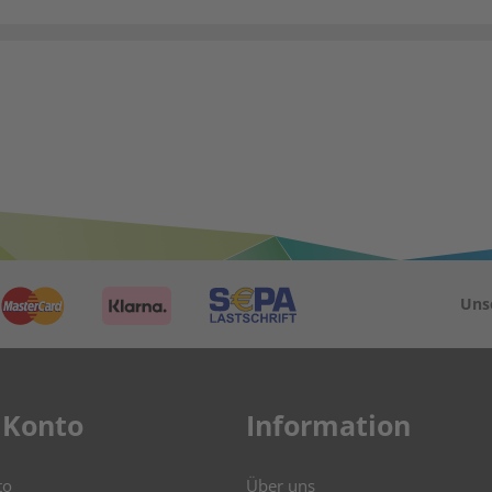
Uns
 Konto
Information
to
Über uns