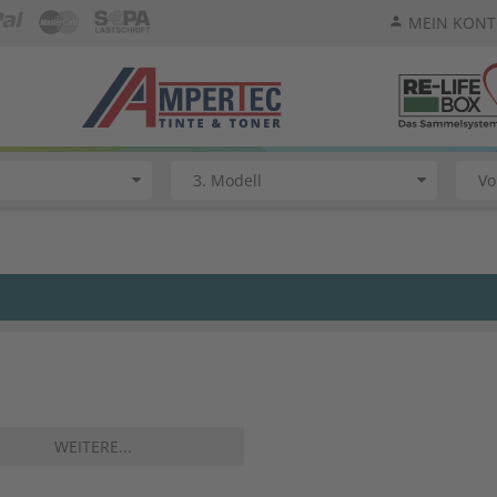
MEIN KON
person
WEITERE...