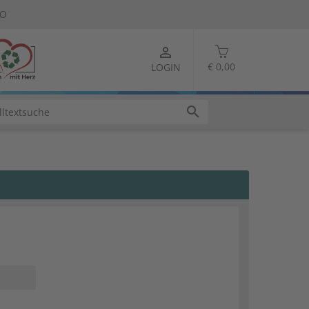
TO
person_outline
€ 0,00
LOGIN
search