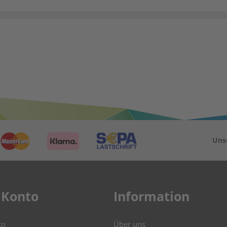
Uns
 Konto
Information
to
Über uns