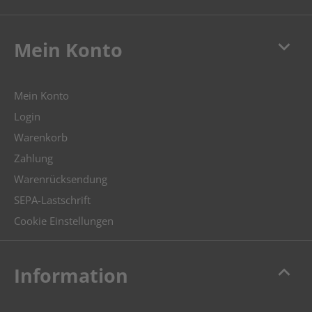
keyboard_arrow_down
Mein Konto
Mein Konto
Login
Warenkorb
Zahlung
Warenrücksendung
SEPA-Lastschrift
Cookie Einstellungen
keyboard_arrow_up
Information