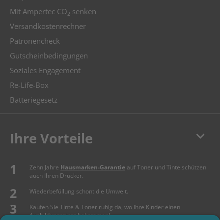
Mit Ampertec CO
senken
2
Versandkostenrechner
Patronencheck
Gutscheinbedingungen
Soziales Engagement
Re-Life-Box
Batteriegesetz
keyboard_arrow_down
Ihre Vorteile
Zehn Jahre
Hausmarken-Garantie
auf Toner und Tinte schützen
auch Ihren Drucker.
Wiederbefüllung schont die Umwelt.
Kaufen Sie Tinte & Toner ruhig da, wo Ihre Kinder einen
Ausbildungsplatz bekommen!