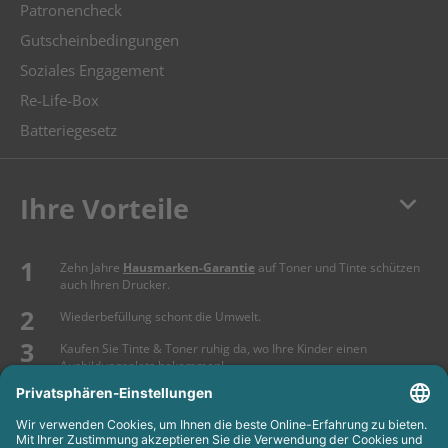
Patronencheck
Gutscheinbedingungen
Soziales Engagement
Re-Life-Box
Batteriegesetz
keyboard_arrow_down
Ihre Vorteile
Zehn Jahre
Hausmarken-Garantie
auf Toner und Tinte schützen
auch Ihren Drucker.
Wiederbefüllung schont die Umwelt.
Kaufen Sie Tinte & Toner ruhig da, wo Ihre Kinder einen
Ausbildungsplatz bekommen!
Sicherung deutscher Produktionsstandorte.
Kosten senken, Ressourcen schonen.