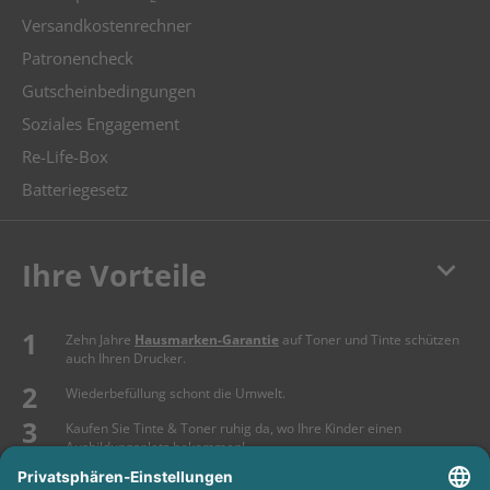
Versandkostenrechner
Patronencheck
Gutscheinbedingungen
Soziales Engagement
Re-Life-Box
Batteriegesetz
keyboard_arrow_down
Ihre Vorteile
Zehn Jahre
Hausmarken-Garantie
auf Toner und Tinte schützen
auch Ihren Drucker.
Wiederbefüllung schont die Umwelt.
Kaufen Sie Tinte & Toner ruhig da, wo Ihre Kinder einen
Ausbildungsplatz bekommen!
Sicherung deutscher Produktionsstandorte.