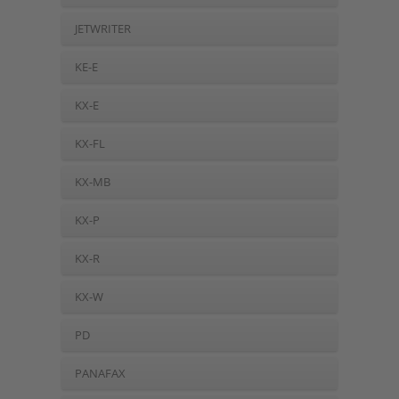
JETWRITER
KE-E
KX-E
KX-FL
KX-MB
KX-P
KX-R
KX-W
PD
PANAFAX