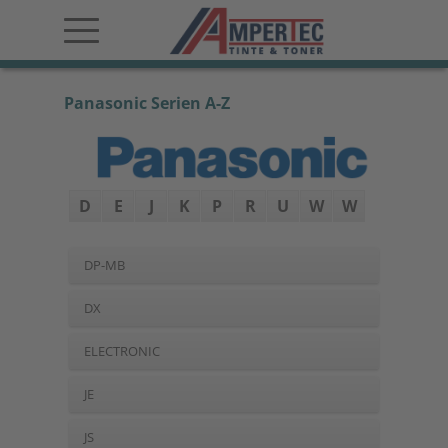
Panasonic Serien A-Z
D
E
J
K
P
R
U
W
W
DP-MB
DX
ELECTRONIC
JE
JS