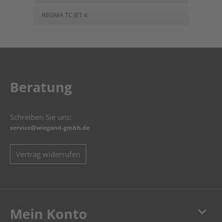
REGMA TC JET 4
Beratung
Schreiben Sie uns:
service@wiegand-gmbh.de
Vertrag widerrufen
keyboard_arrow_down
Mein Konto