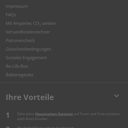
Impressum
FAQs
Mit Ampertec CO
senken
2
Versandkostenrechner
Patronencheck
Gutscheinbedingungen
Soziales Engagement
Re-Life-Box
Batteriegesetz
keyboard_arrow_down
Ihre Vorteile
Zehn Jahre
Hausmarken-Garantie
auf Toner und Tinte schützen
auch Ihren Drucker.
Wiederbefüllung schont die Umwelt.