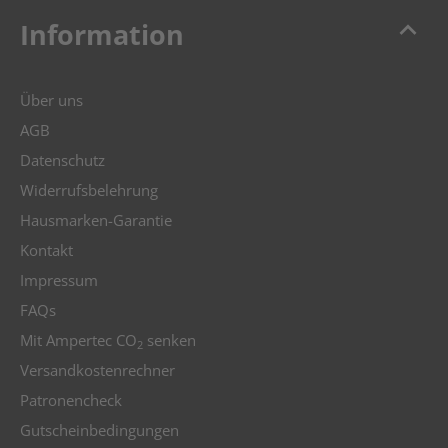
keyboard_arrow_up
Information
Über uns
AGB
Datenschutz
Widerrufsbelehrung
Hausmarken-Garantie
Kontakt
Impressum
FAQs
Mit Ampertec CO
senken
2
Versandkostenrechner
Patronencheck
Gutscheinbedingungen