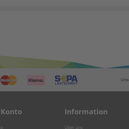
Uns
 Konto
Information
to
Über uns