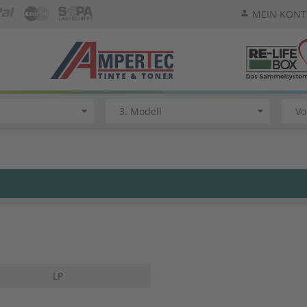
MEIN KON
person
LP