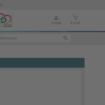
TO
person_outline
€ 0,00
LOGIN
search