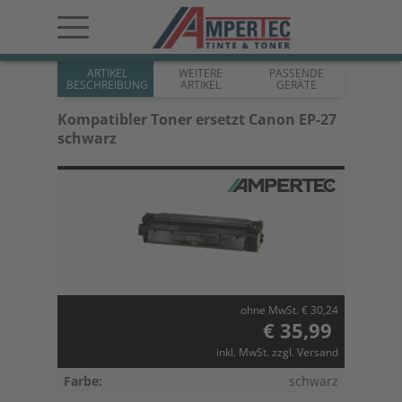
ARTIKEL
WEITERE
PASSENDE
BESCHREIBUNG
ARTIKEL
GERÄTE
Kompatibler Toner ersetzt Canon EP-27
schwarz
ohne MwSt. € 30,24
€ 35,99
inkl. MwSt. zzgl. Versand
Farbe:
schwarz