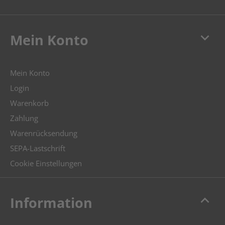
keyboard_arrow_down
Mein Konto
Mein Konto
Login
Warenkorb
Zahlung
Warenrücksendung
SEPA-Lastschrift
Cookie Einstellungen
keyboard_arrow_up
Information