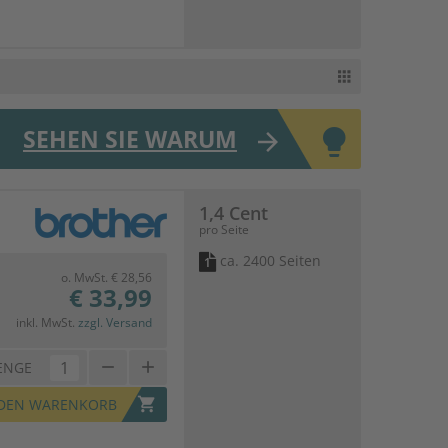
SEHEN SIE WARUM
arrow_forward
1,4 Cent
pro Seite
ca. 2400 Seiten
1
o. MwSt. € 28,56
€ 33,99
inkl. MwSt.
zzgl. Versand
remove
add
ENGE
shopping_cart
 DEN WARENKORB