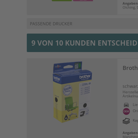
Angaben 
Olching, 
PASSENDE DRUCKER
9 VON 10 KUNDEN ENTSCHEID
Broth
schwar
Herstell
Artikeln
directions_car
Lie
Ori
Kap
Angaben 
Mancheste