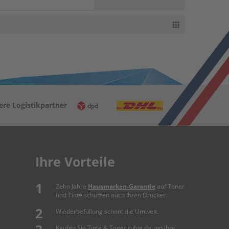
ere Logistikpartner
Ihre Vorteile
Zehn Jahre
Hausmarken-Garantie
auf Toner
und Tinte schützen auch Ihren Drucker.
Wiederbefüllung schont die Umwelt.
Kaufen Sie Tinte & Toner ruhig da, wo Ihre