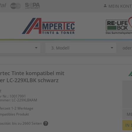
MEIN KON
person
oder
tec Tinte kompatibel mit
er LC-229XLBK schwarz
z
er Nr.: 10017991
nummer: LC-229XLBKAM
ferzeit 1-2 Werktage
M
mpatibles Produkt
help
azität: bis zu 2660 Seiten
IN