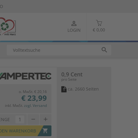
TO
person_outline
€ 0,00
LOGIN
search
0,9 Cent
pro Seite
ca. 2660 Seiten
1
o. MwSt. € 20,16
€ 23,99
inkl. MwSt.
zzgl. Versand
remove
add
ENGE
shopping_cart
 DEN WARENKORB