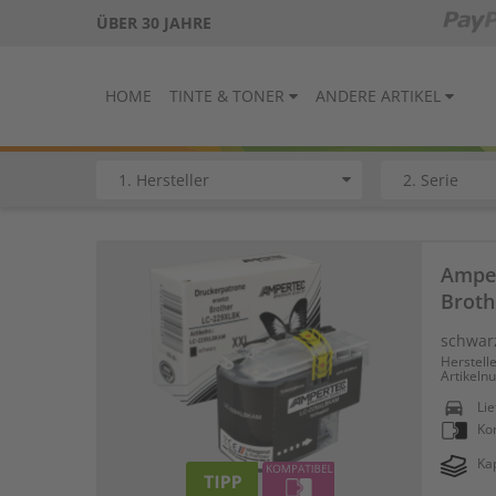
ÜBER 30 JAHRE
HOME
TINTE & TONER
ANDERE ARTIKEL
Amper
Broth
schwar
Herstell
Artikel
directions_car
Lie
Ko
Kap