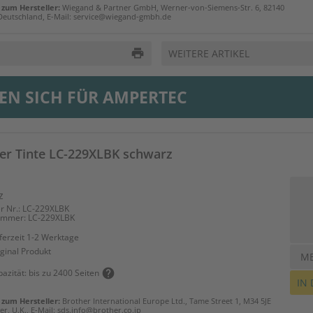
zum Hersteller:
Wiegand & Partner GmbH, Werner-von-Siemens-Str. 6, 82140
Deutschland, E-Mail: service@wiegand-gmbh.de
print
WEITERE ARTIKEL
EN SICH FÜR AMPERTEC
er Tinte LC-229XLBK schwarz
z
er Nr.: LC-229XLBK
ummer: LC-229XLBK
ferzeit 1-2 Werktage
ginal Produkt
M
help
azität: bis zu 2400 Seiten
IN
zum Hersteller:
Brother International Europe Ltd., Tame Street 1, M34 5JE
r, U.K., E-Mail: sds.info@brother.co.jp