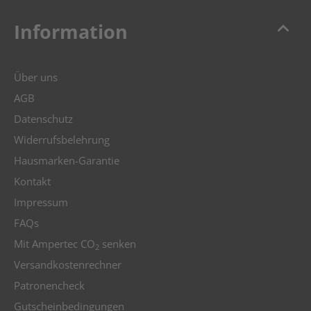
keyboard_arrow_up
Information
Über uns
AGB
Datenschutz
Widerrufsbelehrung
Hausmarken-Garantie
Kontakt
Impressum
FAQs
Mit Ampertec CO
senken
2
Versandkostenrechner
Patronencheck
Gutscheinbedingungen