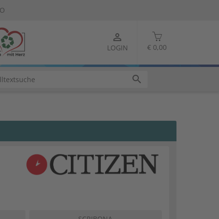
TO
person_outline
€ 0,00
LOGIN
search
SCRIBONA