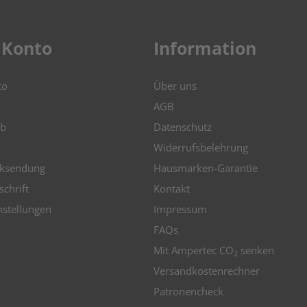
 Konto
Information
to
Über uns
AGB
b
Datenschutz
Widerrufsbelehrung
ksendung
Hausmarken-Garantie
schrift
Kontakt
nstellungen
Impressum
FAQs
Mit Ampertec CO
senken
2
Versandkostenrechner
Patronencheck