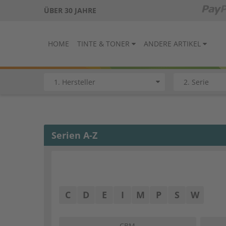
ÜBER 30 JAHRE
HOME
TINTE & TONER
ANDERE ARTIKEL
Serien A-Z
C
D
E
I
M
P
S
W
CBM