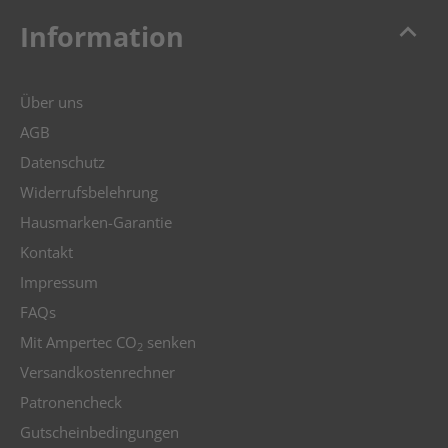
keyboard_arrow_up
Information
Über uns
AGB
Datenschutz
Widerrufsbelehrung
Hausmarken-Garantie
Kontakt
Impressum
FAQs
Mit Ampertec CO
senken
2
Versandkostenrechner
Patronencheck
Gutscheinbedingungen