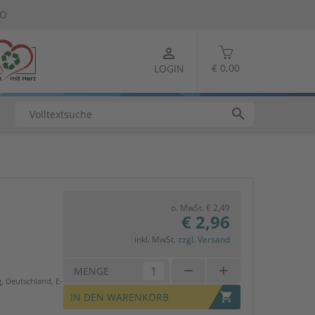
TO
person_outline
€ 0,00
LOGIN
search
o. MwSt. € 2,49
€ 2,96
inkl. MwSt.
zzgl. Versand
remove
add
MENGE
 Deutschland, E-
shopping_cart
IN DEN WARENKORB